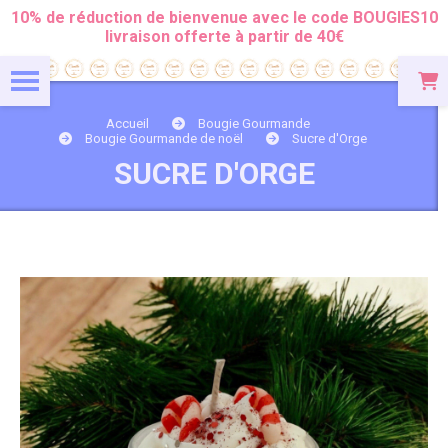
Panneau de gestion des cookies
10% de réduction de bienvenue avec le code BOUGIES10
livraison offerte à partir de 40€
Accueil
Bougie Gourmande
Bougie Gourmande de noël
Sucre d'Orge
SUCRE D'ORGE