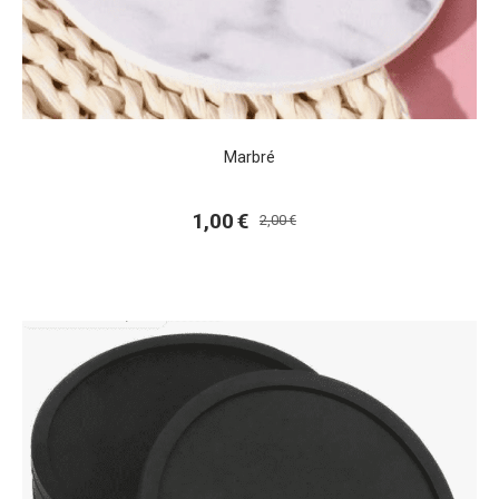
Marbré
1,00
€
2,00
€