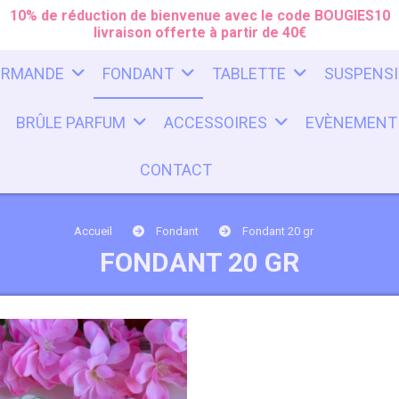
10% de réduction de bienvenue avec le code BOUGIES10
livraison offerte à partir de 40€
URMANDE
FONDANT
TABLETTE
SUSPENS
BRÛLE PARFUM
ACCESSOIRES
EVÈNEMENT
CONTACT
Accueil
Fondant
Fondant 20 gr
FONDANT 20 GR