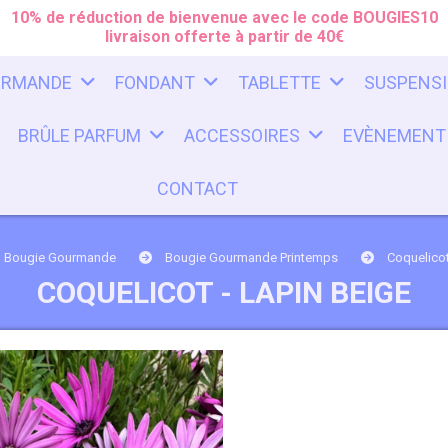
10% de réduction de bienvenue avec le code BOUGIES10
livraison offerte à partir de 40€
URMANDE
FONDANT
TABLETTE
SUSPENS
BRÛLE PARFUM
ACCESSOIRES
EVÈNEMENT
CONTACT
Bougie Gourmande
Bougie Gourmande Printemps
Coquelicot
COQUELICOT - LAPIN BEIGE