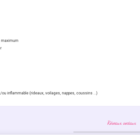
res maximum
er
/ou inflammable (rideaux, voilages, nappes, coussins ...)
Réseaux sociaux