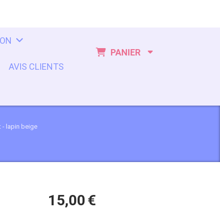
ION
PANIER
AVIS CLIENTS
 - lapin beige
15,00
€